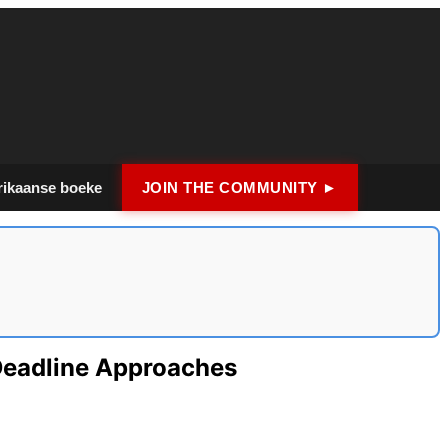
rikaanse boeke
JOIN THE COMMUNITY ►
 Deadline Approaches