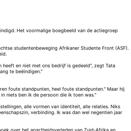
eëindigd. Het voormalige boegbeeld van de actiegroep
rechtse studentenbeweging Afrikaner Studente Front (ASF).
id.
heeft en niet met ons bedrijf is gedeeld", zegt Tata
ang te beëindigen."
aren foute standpunten, heel foute standpunten." Maar hij
 in niets ben ik de persoon die ik toen was."
ellingen, alle vormen van identiteit, alle relaties. Niks
meenschapszin, verbinding. Ik was dan wel negentien jaar
boek over het apartheidsverleden van Zuid-Afrika en