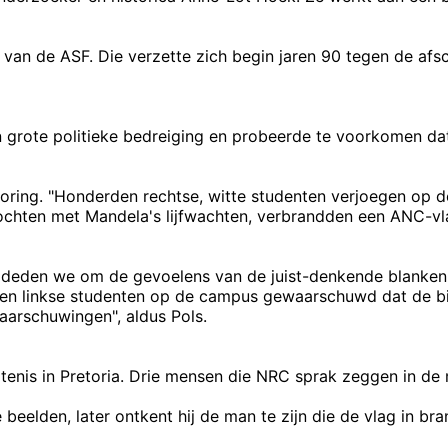
s van de ASF. Die verzette zich begin jaren 90 tegen de afs
grote politieke bedreiging en probeerde te voorkomen da
storing. "Honderden rechtse, witte studenten verjoegen op 
chten met Mandela's lijfwachten, verbrandden een ANC-vlag
t deden we om de gevoelens van de juist-denkende blanken
ebben linkse studenten op de campus gewaarschuwd dat de 
arschuwingen", aldus Pols.
tenis in Pretoria. Drie mensen die NRC sprak zeggen in d
e beelden, later ontkent hij de man te zijn die de vlag in bra