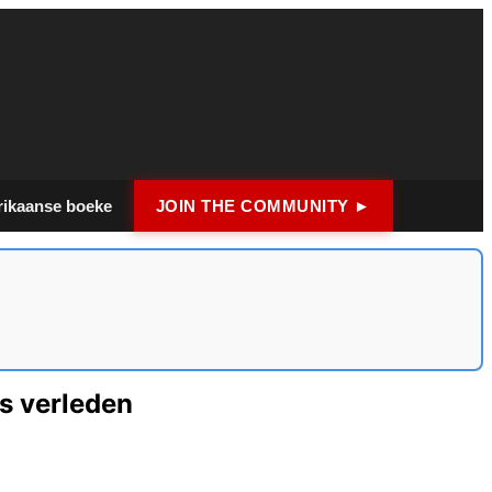
rikaanse boeke
JOIN THE COMMUNITY ►
ts verleden