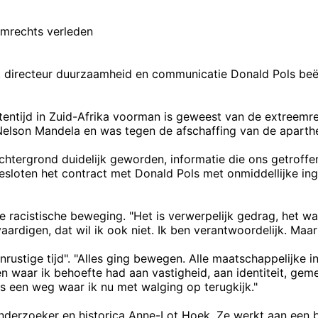
emrechts verleden
 met directeur duurzaamheid en communicatie Donald Pols b
ntentijd in Zuid-Afrika voorman is geweest van de extreem
Nelson Mandela en was tegen de afschaffing van de aparthe
htergrond duidelijk geworden, informatie die ons getroffen 
esloten het contract met Donald Pols met onmiddellijke ing
de racistische beweging. "Het is verwerpelijk gedrag, het w
aardigen, dat wil ik ook niet. Ik ben verantwoordelijk. Maar
rustige tijd". "Alles ging bewegen. Alle maatschappelijke inst
ven waar ik behoefte had aan vastigheid, aan identiteit, ge
os een weg waar ik nu met walging op terugkijk."
onderzoeker en historica Anne-Lot Hoek. Ze werkt aan een 