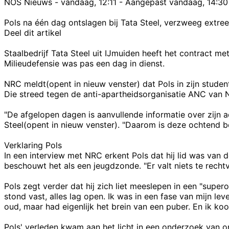
NOS Nieuws - vandaag, 12:11 - Aangepast vandaag, 14:30
Pols na één dag ontslagen bij Tata Steel, verzweeg extre
Deel dit artikel
Staalbedrijf Tata Steel uit IJmuiden heeft het contract
Milieudefensie was pas een dag in dienst.
NRC meldt(opent in nieuw venster) dat Pols in zijn stude
Die streed tegen de anti-apartheidsorganisatie ANC van 
"De afgelopen dagen is aanvullende informatie over zijn ac
Steel(opent in nieuw venster). "Daarom is deze ochtend b
Verklaring Pols
In een interview met NRC erkent Pols dat hij lid was van 
beschouwt het als een jeugdzonde. "Er valt niets te rechtv
Pols zegt verder dat hij zich liet meeslepen in een "superon
stond vast, alles lag open. Ik was in een fase van mijn le
oud, maar had eigenlijk het brein van een puber. En ik ko
Pols' verleden kwam aan het licht in een onderzoek van 