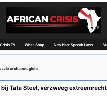
Crisis TV
White Shop
New Hate Speech Laws
Af
uzzle archaeologists
 bij Tata Steel, verzweeg extreemrech