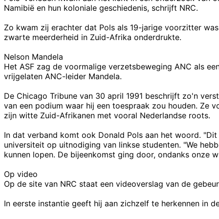
Namibië en hun koloniale geschiedenis, schrijft NRC.
Zo kwam zij erachter dat Pols als 19-jarige voorzitter wa
zwarte meerderheid in Zuid-Afrika onderdrukte.
Nelson Mandela
Het ASF zag de voormalige verzetsbeweging ANC als een 
vrijgelaten ANC-leider Mandela.
De Chicago Tribune van 30 april 1991 beschrijft zo'n ver
van een podium waar hij een toespraak zou houden. Ze vo
zijn witte Zuid-Afrikanen met vooral Nederlandse roots.
In dat verband komt ook Donald Pols aan het woord. "Di
universiteit op uitnodiging van linkse studenten. "We h
kunnen lopen. De bijeenkomst ging door, ondanks onze wa
Op video
Op de site van NRC staat een videoverslag van de gebeur
In eerste instantie geeft hij aan zichzelf te herkennen in d